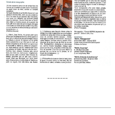
________