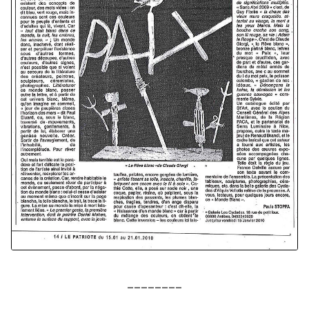
________