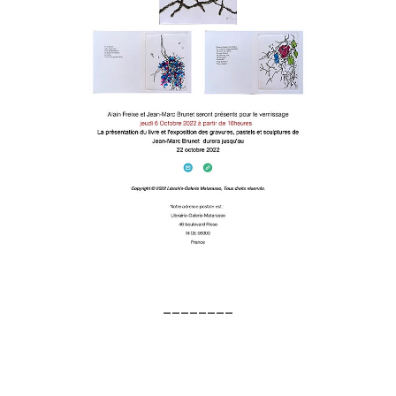
________