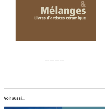
________
Voir aussi...