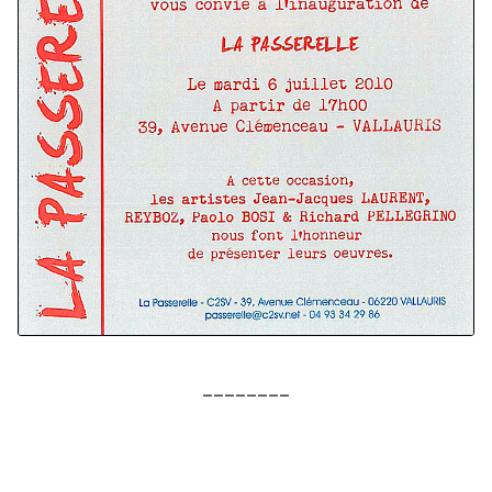
________