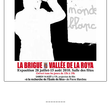
________