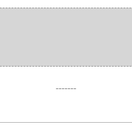
_______