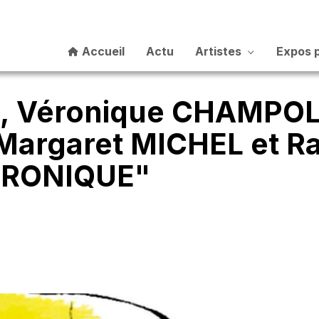
Accueil
Actu
Artistes
Expos 
 Véronique CHAMPOLL
Margaret MICHEL et R
HRONIQUE"