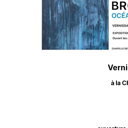
Verni
à la 