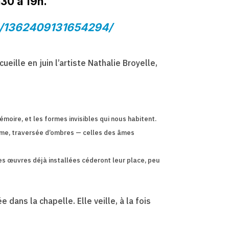
h30 à 19h.
al/1362409131654294/
ille en juin l’artiste Nathalie Broyelle,
émoire, et les formes invisibles qui nous habitent.
ntime, traversée d’ombres — celles des âmes
nes œuvres déjà installées céderont leur place, peu
dans la chapelle. Elle veille, à la fois