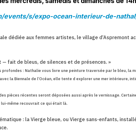
 les mercredis, samedis et dimanches de 14
m/events/s/expo-ocean-interieur-de-nath
e dédiée aux femmes artistes, le village d’Aspremont accue
.
t — fait de bleus, de silences et de présences. »
 profondes : Nathalie vous livre une peinture traversée par le bleu, la m
 avec la Biennale de l’Océan, elle tente d explorer une mer intérieure, i
: des pièces récentes seront déposées aussi après le vernissage. Certai
 lui-même recouvrait ce qui était là.
atique : la Vierge bleue, ou Vierge sans-enfants, installée 
uce.
________