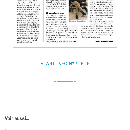
START INFO N°2 , PDF
________
Voir aussi...