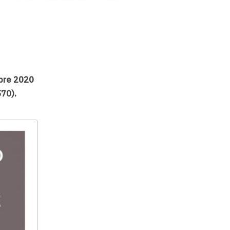
bre 2020
570).