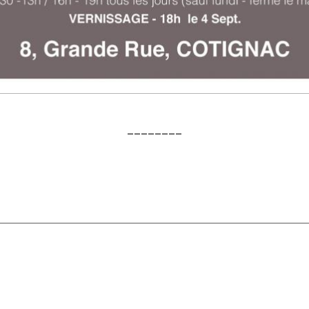
________