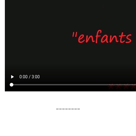
________